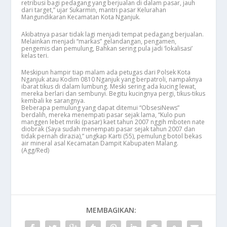
retribusi bagi pedagang yang berjualan di dalam pasar, jauh
dari target,” ujar Sukarmin, mantri pasar Kelurahan
Mangundikaran Kecamatan Kota Nganjuk.
Akibatnya pasar tidak lagi menjadi tempat pedagang berjualan.
Melainkan menjadi “markas” gelandangan, pengamen,
pengemis dan pemulung, Bahkan sering pula jadi ‘lokalisasi’
kelas teri.
Meskipun hampir tiap malam ada petugas dari Polsek Kota
Nganjuk atau Kodim 0810 Nganjuk yang berpatroli, nampaknya
ibarat tikus di dalam lumbung. Meski sering ada kucing lewat,
mereka berlari dan sembunyi. Begitu kucingnya pergi, tikus-tikus
kembali ke sarangnya.
Beberapa pemulung yang dapat ditemui “ObsesiNews”
berdalih, mereka menempati pasar sejak lama, “Kulo pun
manggen lebet mriki (pasar) kaet tahun 2007 nggih mboten nate
diobrak (Saya sudah menempati pasar sejak tahun 2007 dan
tidak pernah dirazia),” ungkap Karti (55), pemulung botol bekas
air mineral asal Kecamatan Dampit Kabupaten Malang.
(Agg/Red)
MEMBAGIKAN: