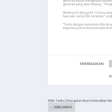
generasi muda mengetahui kejamny
generasi yang akan datang ,” Pun
Windra (31) Warga RT.13 Desa Set
lupa alur cerita Film tersebut,” un
“Tentu dengan menonton film ters
kejamnya partai Komunis kala itu K
MEMBAGIKAN:
K
IKMA Tanbu Diharapkan Bisa Perkenalkan Wi
SEBELUMNYA