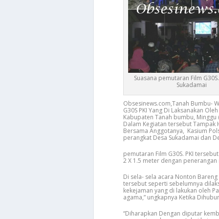
Suasana pemutaran Film G30S.
Sukadamai
Obsesinews.com,Tanah Bumbu- Wa
G30S PKI Yang Di Laksanakan Ole
Kabupaten Tanah bumbu, Minggu (
Dalam Kegiatan tersebut Tampak 
Bersama Anggotanya, Kasium Polse
perangkat Desa Sukadamai dan Des
pemutaran Film G30S. PKI tersebut
2 X 1.5 meter dengan penerangan 
Di sela- sela acara Nonton Bareng
tersebut seperti sebelumnya dila
kekejaman yang di lakukan oleh P
agama,” ungkapnya Ketika Dihubun
“Diharapkan Dengan diputar kembal