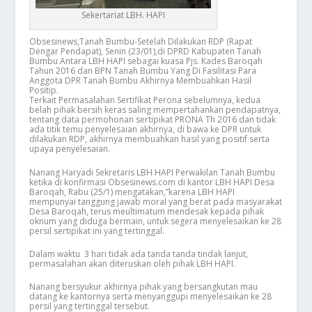
Sekertariat LBH. HAPI
Obsesinews,Tanah Bumbu-Setelah Dilakukan RDP (Rapat
Dengar Pendapat), Senin (23/01),di DPRD Kabupaten Tanah
Bumbu Antara LBH HAPI sebagai kuasa Pjs. Kades Baroqah
Tahun 2016 dan BPN Tanah Bumbu Yang Di Fasilitasi Para
Anggota DPR Tanah Bumbu Akhirnya Membuahkan Hasil
Positip.
Terkait Permasalahan Sertifikat Perona sebelumnya, kedua
belah pihak bersih keras saling mempertahankan pendapatnya,
tentang data permohonan sertipikat PRONA Th 2016 dan tidak
ada titik temu penyelesaian akhirnya, di bawa ke DPR untuk
dilakukan RDP, akhirnya membuahkan hasil yang positif serta
upaya penyelesaian.
Nanang Haryadi Sekretaris LBH HAPI Perwakilan Tanah Bumbu
ketika di konfirmasi Obsesinews.com di kantor LBH HAPI Desa
Baroqah, Rabu (25/1) mengatakan,”karena LBH HAPI
mempunyai tanggung jawab moral yang berat pada masyarakat
Desa Baroqah, terus meultimatum mendesak kepada pihak
oknum yang diduga bermain, untuk segera menyelesaikan ke 28
persil sertipikat ini yang tertinggal.
Dalam waktu 3 hari tidak ada tanda tanda tindak lanjut,
permasalahan akan diteruskan oleh pihak LBH HAPI.
Nanang bersyukur akhirnya pihak yang bersangkutan mau
datang ke kantornya serta menyanggupi menyelesaikan ke 28
persil yang tertinggal tersebut.