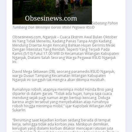
Sebatang Pohon
Tumbang Dan Menimpa Garasi Mobil Pegawai RSUD
Obsesinews.com, Nganjuk – Cuaca Ekstrim Awal Bulan Oktober
Ini Yang Tidak Menentu, Kadang Panas Tanpa Angin Kadang
Mendung Disertai Angin Kencang Bahkan Hujan Gerimis Meski
Dengan Intensitas Yang Rendah. Seperti Yang Terjadi Pada
Kamis (5/10) Pukul 17.00 WIB Di Kecamatan Wilangan Kabupaten
Nganjuk, Dialami Salah Seorang Warga Pegawai RSUD Nganjuk
Ini.
David Mega Setiawan (28), seorang paramedis RSUD Nganjuk,
warga Dusun Tampang Kecamatan Wilangan Kabupaten
Nganjuk ini sungguh tak mengira akan ditimpa musibah.
Rumahnya roboh, atapnya menimpa mobil Honda Brio yang
diparkir di dalam garasi. “Tidak ada hujan, hanya saja cuaca
mendung sejak pagi namun angin bertiup kencang. Diduga
karena angin tersebut yang menyebabkan atap rumahnya
roboh hingga menimpa mobil,” ujar Kapolsek Wilangan AKP
Sukarlin.
“Beruntung saat kejadian korban sedang berada di tempat
kerja, sehingga tidak ada korban jiwa. Meskipun demikian,
kerugian yang dialami korban ditaksir mencapai ratusan juta