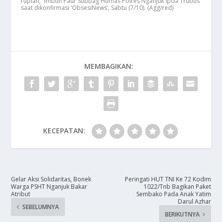
rupiah,” imbuh Paur Subbag Humas Polres Nganjuk Ipda Trubus
saat dikonfirmasi ‘ObsesiNews’, Sabtu (7/10). (Agg/red)
MEMBAGIKAN:
KECEPATAN:
​Gelar Aksi Solidaritas, Bonek
Peringati HUT TNI Ke 72 Kodim
Warga PSHT Nganjuk Bakar
1022/Tnb Bagikan Paket
Atribut
Sembako Pada Anak Yatim
Darul Azhar
SEBELUMNYA
BERIKUTNYA