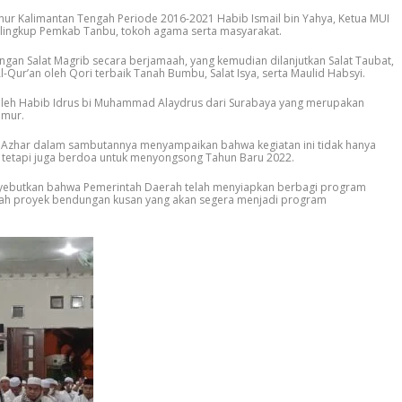
rnur Kalimantan Tengah Periode 2016-2021 Habib Ismail bin Yahya, Ketua MUI
i lingkup Pemkab Tanbu, tokoh agama serta masyarakat.
gan Salat Magrib secara berjamaah, yang kemudian dilanjutkan Salat Taubat,
l-Qur’an oleh Qori terbaik Tanah Bumbu, Salat Isya, serta Maulid Habsyi.
 oleh Habib Idrus bi Muhammad Alaydrus dari Surabaya yang merupakan
imur.
 Azhar dalam sambutannya menyampaikan bahwa kegiatan ini tidak hanya
t, tetapi juga berdoa untuk menyongsong Tahun Baru 2022.
enyebutkan bahwa Pemerintah Daerah telah menyiapkan berbagi program
ah proyek bendungan kusan yang akan segera menjadi program