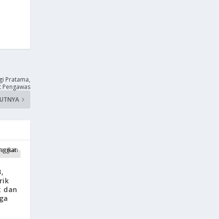
gi Pratama,
at Pengawas
KUTNYA
,
rik
t dan
aga