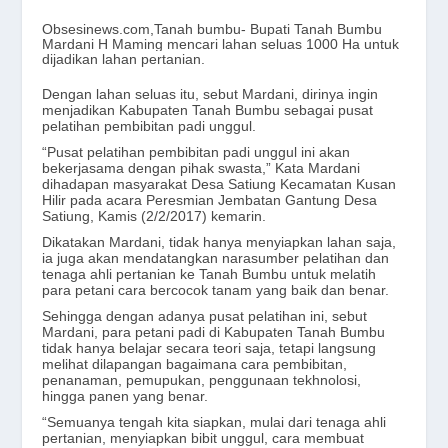
Obsesinews.com,Tanah bumbu- Bupati Tanah Bumbu
Mardani H Maming mencari lahan seluas 1000 Ha untuk
dijadikan lahan pertanian.
Dengan lahan seluas itu, sebut Mardani, dirinya ingin
menjadikan Kabupaten Tanah Bumbu sebagai pusat
pelatihan pembibitan padi unggul.
“Pusat pelatihan pembibitan padi unggul ini akan
bekerjasama dengan pihak swasta,” Kata Mardani
dihadapan masyarakat Desa Satiung Kecamatan Kusan
Hilir pada acara Peresmian Jembatan Gantung Desa
Satiung, Kamis (2/2/2017) kemarin.
Dikatakan Mardani, tidak hanya menyiapkan lahan saja,
ia juga akan mendatangkan narasumber pelatihan dan
tenaga ahli pertanian ke Tanah Bumbu untuk melatih
para petani cara bercocok tanam yang baik dan benar.
Sehingga dengan adanya pusat pelatihan ini, sebut
Mardani, para petani padi di Kabupaten Tanah Bumbu
tidak hanya belajar secara teori saja, tetapi langsung
melihat dilapangan bagaimana cara pembibitan,
penanaman, pemupukan, penggunaan tekhnolosi,
hingga panen yang benar.
“Semuanya tengah kita siapkan, mulai dari tenaga ahli
pertanian, menyiapkan bibit unggul, cara membuat