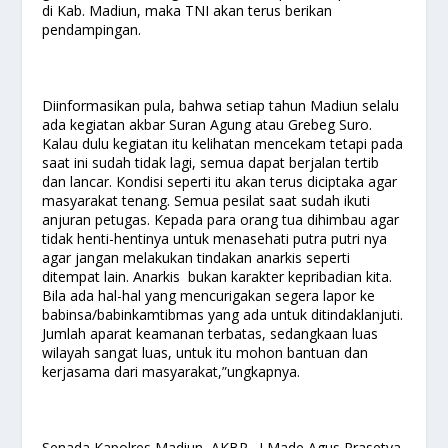
di Kab. Madiun, maka TNI akan terus berikan
pendampingan.
Diinformasikan pula, bahwa setiap tahun Madiun selalu
ada kegiatan akbar Suran Agung atau Grebeg Suro.
Kalau dulu kegiatan itu kelihatan mencekam tetapi pada
saat ini sudah tidak lagi, semua dapat berjalan tertib
dan lancar. Kondisi seperti itu akan terus diciptaka agar
masyarakat tenang. Semua pesilat saat sudah ikuti
anjuran petugas. Kepada para orang tua dihimbau agar
tidak henti-hentinya untuk menasehati putra putri nya
agar jangan melakukan tindakan anarkis seperti
ditempat lain. Anarkis bukan karakter kepribadian kita.
Bila ada hal-hal yang mencurigakan segera lapor ke
babinsa/babinkamtibmas yang ada untuk ditindaklanjuti.
Jumlah aparat keamanan terbatas, sedangkaan luas
wilayah sangat luas, untuk itu mohon bantuan dan
kerjasama dari masyarakat,”ungkapnya.
Senada Kapolres Madiun, AKBP. I Made Agus Prasetya