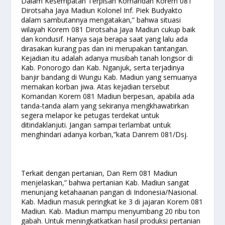
Dalam Kesempatan Terpisah Komandan Korem 081
Dirotsaha Jaya Madiun Kolonel Inf. Piek Budyakto
dalam sambutannya mengatakan,” bahwa situasi
wilayah Korem 081 Dirotsaha Jaya Madiun cukup baik
dan kondusif. Hanya saja berapa saat yang lalu ada
dirasakan kurang pas dan ini merupakan tantangan.
Kejadian itu adalah adanya musibah tanah longsor di
Kab. Ponorogo dan Kab. Nganjuk, serta terjadinya
banjir bandang di Wungu Kab. Madiun yang semuanya
memakan korban jiwa. Atas kejadian tersebut
Komandan Korem 081 Madiun berpesan, apabila ada
tanda-tanda alam yang sekiranya mengkhawatirkan
segera melapor ke petugas terdekat untuk
ditindaklanjuti. Jangan sampai terlambat untuk
menghindari adanya korban,”kata Danrem 081/Dsj.
Terkait dengan pertanian, Dan Rem 081 Madiun
menjelaskan,” bahwa pertanian Kab. Madiun sangat
menunjang ketahaanan pangan di Indonesia/Nasional.
Kab. Madiun masuk peringkat ke 3 di jajaran Korem 081
Madiun. Kab. Madiun mampu menyumbang 20 ribu ton
gabah. Untuk meningkatkatkan hasil produksi pertanian