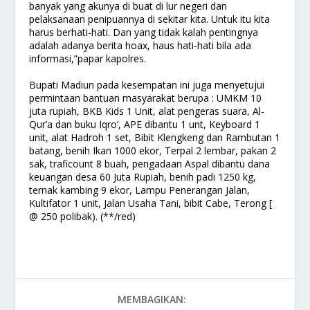
banyak yang akunya di buat di lur negeri dan
pelaksanaan penipuannya di sekitar kita. Untuk itu kita
harus berhati-hati. Dan yang tidak kalah pentingnya
adalah adanya berita hoax, haus hati-hati bila ada
informasi,”papar kapolres.
Bupati Madiun pada kesempatan ini juga menyetujui
permintaan bantuan masyarakat berupa : UMKM 10
juta rupiah, BKB Kids 1 Unit, alat pengeras suara, Al-
Qur’a dan buku Iqro’, APE dibantu 1 unt, Keyboard 1
unit, alat Hadroh 1 set, Bibit Klengkeng dan Rambutan 1
batang, benih Ikan 1000 ekor, Terpal 2 lembar, pakan 2
sak, traficount 8 buah, pengadaan Aspal dibantu dana
keuangan desa 60 Juta Rupiah, benih padi 1250 kg,
ternak kambing 9 ekor, Lampu Penerangan Jalan,
Kultifator 1 unit, Jalan Usaha Tani, bibit Cabe, Terong [
@ 250 polibak). (**/red)
MEMBAGIKAN: