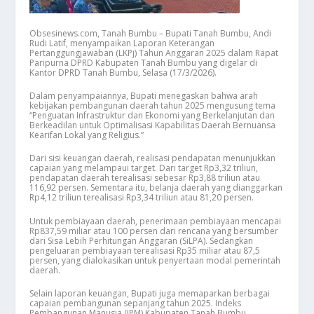
Obsesinews.com, Tanah Bumbu – Bupati Tanah Bumbu, Andi
Rudi Latif, menyampaikan Laporan Keterangan
Pertanggungjawaban (LKPj) Tahun Anggaran 2025 dalam Rapat
Paripurna DPRD Kabupaten Tanah Bumbu yang digelar di
Kantor DPRD Tanah Bumbu, Selasa (17/3/2026).
Dalam penyampaiannya, Bupati menegaskan bahwa arah
kebijakan pembangunan daerah tahun 2025 mengusung tema
“Penguatan Infrastruktur dan Ekonomi yang Berkelanjutan dan
Berkeadilan untuk Optimalisasi Kapabilitas Daerah Bernuansa
Kearifan Lokal yang Religius.”
Dari sisi keuangan daerah, realisasi pendapatan menunjukkan
capaian yang melampaui target. Dari target Rp3,32 triliun,
pendapatan daerah terealisasi sebesar Rp3,88 triliun atau
116,92 persen. Sementara itu, belanja daerah yang dianggarkan
Rp4,12 triliun terealisasi Rp3,34 triliun atau 81,20 persen.
Untuk pembiayaan daerah, penerimaan pembiayaan mencapai
Rp837,59 miliar atau 100 persen dari rencana yang bersumber
dari Sisa Lebih Perhitungan Anggaran (SiLPA). Sedangkan
pengeluaran pembiayaan terealisasi Rp35 miliar atau 87,5
persen, yang dialokasikan untuk penyertaan modal pemerintah
daerah.
Selain laporan keuangan, Bupati juga memaparkan berbagai
capaian pembangunan sepanjang tahun 2025. Indeks
Pembangunan Manusia (IPM) Kabupaten Tanah Bumbu