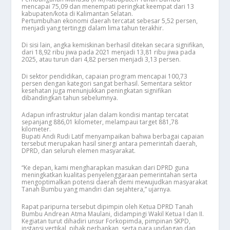
mencapai 75,09 dan menempati peringkat keempat dari 13
kabupaten/kota di Kalimantan Selatan.
Pertumbuhan ekonomi daerah tercatat sebesar 5,52 persen,
menjadi yang tertinggi dalam lima tahun terakhir.
Di sisi lain, angka kemiskinan berhasil ditekan secara signifikan,
dari 18,92 ribu jiwa pada 2021 menjadi 13,81 ribu jiwa pada
2025, atau turun dari 4,82 persen menjadi 3,13 persen.
Di sektor pendidikan, capaian program mencapai 100,73
persen dengan kategori sangat berhasil. Sementara sektor
kesehatan juga menunjukkan peningkatan signifikan
dibandingkan tahun sebelumnya.
Adapun infrastruktur jalan dalam kondisi mantap tercatat
sepanjang 886,01 kilometer, melampaui target 881,78
kilometer.
Bupati Andi Rudi Latif menyampaikan bahwa berbagai capaian
tersebut merupakan hasil sinergi antara pemerintah daerah,
DPRD, dan seluruh elemen masyarakat.
“Ke depan, kami mengharapkan masukan dari DPRD guna
meningkatkan kualitas penyelenggaraan pemerintahan serta
mengoptimalkan potensi daerah demi mewujudkan masyarakat
Tanah Bumbu yang mandiri dan sejahtera,” ujarnya.
Rapat paripurna tersebut dipimpin oleh Ketua DPRD Tanah
Bumbu Andrean Atma Maulani, didampingi Wakil Ketua I dan II.
Kegiatan turut dihadiri unsur Forkopimda, pimpinan SKPD,
instansi vertikal, pihak perbankan, serta para undangan dan