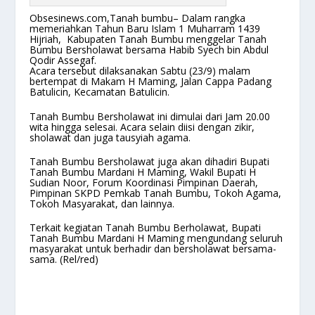
Obsesinews.com,Tanah bumbu– Dalam rangka
memeriahkan Tahun Baru Islam 1 Muharram 1439
Hijriah,
Kabupaten Tanah Bumbu menggelar Tanah
Bumbu Bersholawat bersama Habib Syech bin Abdul
Qodir Assegaf.
Acara tersebut dilaksanakan Sabtu (23/9) malam
bertempat di Makam H Maming, Jalan Cappa Padang
Batulicin, Kecamatan Batulicin.
Tanah Bumbu Bersholawat ini dimulai dari Jam 20.00
wita hingga selesai. Acara selain diisi dengan zikir,
sholawat dan juga tausyiah agama.
Tanah Bumbu Bersholawat juga akan dihadiri Bupati
Tanah Bumbu Mardani H Maming, Wakil Bupati H
Sudian Noor, Forum Koordinasi Pimpinan Daerah,
Pimpinan SKPD Pemkab Tanah Bumbu, Tokoh Agama,
Tokoh Masyarakat, dan lainnya.
Terkait kegiatan Tanah Bumbu Berholawat, Bupati
Tanah Bumbu Mardani H Maming mengundang seluruh
masyarakat untuk berhadir dan bersholawat bersama-
sama. (Rel/red)