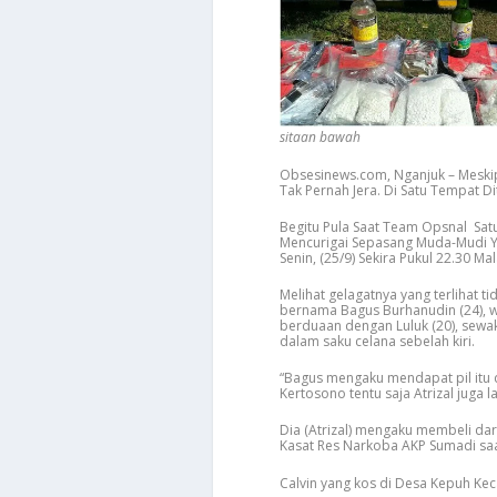
sitaan bawah
Obsesinews.com, Nganjuk – Meskipu
Tak Pernah Jera. Di Satu Tempat D
Begitu Pula Saat Team Opsnal Satu
Mencurigai Sepasang Muda-Mudi 
Senin, (25/9) Sekira Pukul 22.30 Ma
Melihat gelagatnya yang terlihat 
bernama Bagus Burhanudin (24), 
berduaan dengan Luluk (20), sewak
dalam saku celana sebelah kiri.
“Bagus mengaku mendapat pil itu 
Kertosono tentu saja Atrizal juga
Dia (Atrizal) mengaku membeli da
Kasat Res Narkoba AKP Sumadi saat
Calvin yang kos di Desa Kepuh Ke