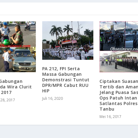
PA 212, FPI Serta
Massa Gabungan
Demonstrasi Tuntut
 Gabungan
Ciptakan Suasa
DPR/MPR Cabut RUU
a Wira Clurit
Tertib dan Ama
HIP
 2017
Jelang Puasa Sa
Ops Patuh Intan
Juli 16, 2020
 28, 2017
Satlantas Polres
Tanbu
Mei 16, 2017