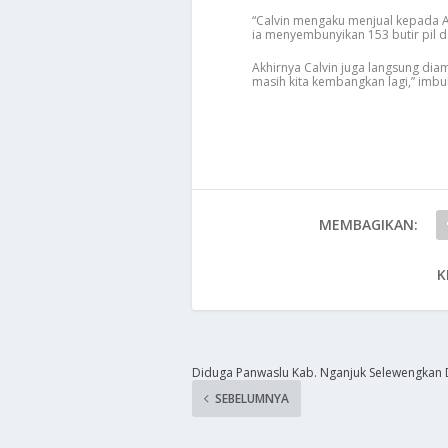
“Calvin mengaku menjual kepada At
ia menyembunyikan 153 butir pil d
Akhirnya Calvin juga langsung diam
masih kita kembangkan lagi,” imb
MEMBAGIKAN:
K
Diduga Panwaslu Kab. Nganjuk Selewengkan
SEBELUMNYA