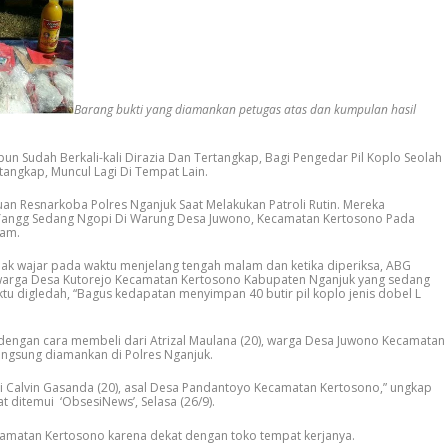
Barang bukti yang diamankan petugas atas dan kumpulan hasil
n Sudah Berkali-kali Dirazia Dan Tertangkap, Bagi Pengedar Pil Koplo Seolah
itangkap, Muncul Lagi Di Tempat Lain.
an Resnarkoba Polres Nganjuk Saat Melakukan Patroli Rutin. Mereka
Yangg Sedang Ngopi Di Warung Desa Juwono, Kecamatan Kertosono Pada
lam.
tidak wajar pada waktu menjelang tengah malam dan ketika diperiksa, ABG
warga Desa Kutorejo Kecamatan Kertosono Kabupaten Nganjuk yang sedang
tu digledah, “Bagus kedapatan menyimpan 40 butir pil koplo jenis dobel L
dengan cara membeli dari Atrizal Maulana (20), warga Desa Juwono Kecamatan
 langsung diamankan di Polres Nganjuk.
ri Calvin Gasanda (20), asal Desa Pandantoyo Kecamatan Kertosono,” ungkap
 ditemui ‘ObsesiNews’, Selasa (26/9).
camatan Kertosono karena dekat dengan toko tempat kerjanya.