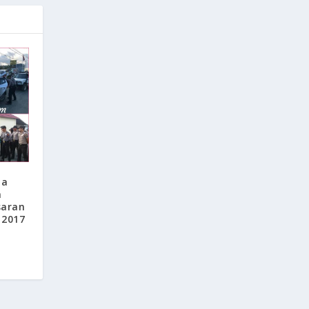
na
n
saran
 2017