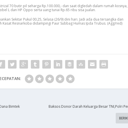
rizal 70 butir pil seharga Rp.100.000,- dan saat digledah dalam rumah kosnya,
obel L dan HP Oppo serta uang tunai Rp.65 ribu sisa jualan.
ankan Sekitar Pukul 00.25, Selasa (26/9) dini hari. Jadi ada dua tersangka dan
uh Kasat Resnarkoba didampingi Paur Subbag Humas Ipda Trubus. (Agg/red)
ECEPATAN:
 Dana Bimtek
Baksos Donor Darah Keluarga Besar TNI,Polri Pe
BERI