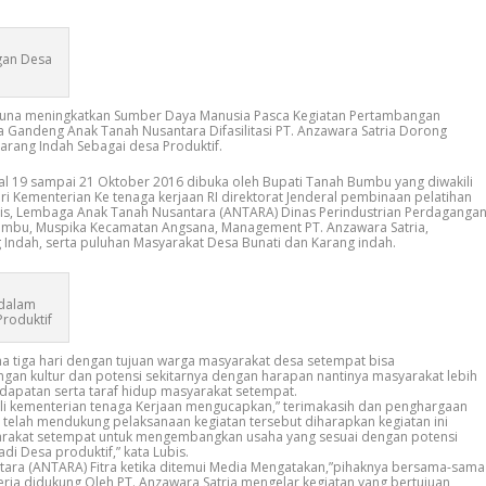
an Desa
na meningkatkan Sumber Daya Manusia Pasca Kegiatan Pertambangan
a Gandeng Anak Tanah Nusantara Difasilitasi PT. Anzawara Satria Dorong
rang Indah Sebagai desa Produktif.
al 19 sampai 21 Oktober 2016 dibuka oleh Bupati Tanah Bumbu yang diwakili
iri Kementerian Ke tenaga kerjaan RI direktorat Jenderal pembinaan pelatihan
Lubis, Lembaga Anak Tanah Nusantara (ANTARA) Dinas Perindustrian Perdaganga
mbu, Muspika Kecamatan Angsana, Management PT. Anzawara Satria,
 Indah, serta puluhan Masyarakat Desa Bunati dan Karang indah.
 dalam
roduktif
ma tiga hari dengan tujuan warga masyarakat desa setempat bisa
n kultur dan potensi sekitarnya dengan harapan nantinya masyarakat lebih
ndapatan serta taraf hidup masyarakat setempat.
i kementerian tenaga Kerjaan mengucapkan,” terimakasih dan penghargaan
 telah mendukung pelaksanaan kegiatan tersebut diharapkan kegiatan ini
yarakat setempat untuk mengembangkan usaha yang sesuai dengan potensi
di Desa produktif,” kata Lubis.
ara (ANTARA) Fitra ketika ditemui Media Mengatakan,”pihaknya bersama-sama
rja didukung Oleh PT. Anzawara Satria mengelar kegiatan yang bertujuan