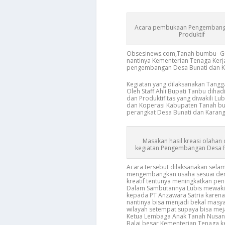
Acara pembukaan Pengembang
Produktif
Obsesinews.com,Tanah bumbu- Gu
nantinya Kementerian Tenaga Kerj
pengembangan Desa Bunati dan Ka
Kegiatan yang dilaksanakan Tangg
Oleh Staff Ahli Bupati Tanbu dihad
dan Produktifitas yang diwakili 
dan Koperasi Kabupaten Tanah bu
perangkat Desa Bunati dan Karang
Masakan hasil kreasi olahan
kegiatan Pengembangan Desa P
Acara tersebut dilaksanakan sela
mengembangkan usaha sesuai denga
kreatif tentunya meningkatkan pe
Dalam Sambutannya Lubis mewakil
kepada PT Anzawara Satria karena
nantinya bisa menjadi bekal mas
wilayah setempat supaya bisa meja
Ketua Lembaga Anak Tanah Nusant
Balai besar Kementerian Tenaga ke