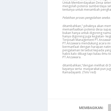
Untuk Memberdayakan Desa setemp
mengolah potensi sumberdaya set
tentunya untuk menambah penghasi
Pelatihan proses pengolahan anek
ditambahkan,” pihaknya akan me
memanfaatkan potensi desa supaya p
bukan hanya untuk digoreng namun b
hanya digoreng juga kegiatan- kegia
Terpisah Management PT.Anzawara S
PT.Anzawara mendukung acara ini 
bermanfaat dengan harapan natiny
pengalaman tersebut kepada yang 
habis kalo dibagi tapi kalau ilmu 
PT.Anzawara.
ditambahkan,”dengan melihat di De
kayanya serta masyarakat pun juga
Ramadayanti. (Tim/ red)
MEMBAGIKAN: