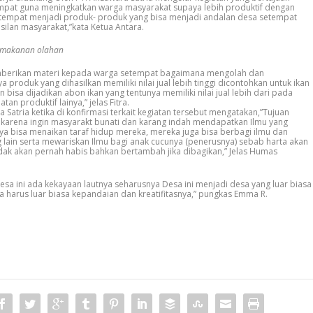
at guna meningkatkan warga masyarakat supaya lebih produktif dengan
empat menjadi produk- produk yang bisa menjadi andalan desa setempat
lan masyarakat,”kata Ketua Antara.
a makanan olahan
mberikan materi kepada warga setempat bagaimana mengolah dan
roduk yang dihasilkan memiliki nilai jual lebih tinggi dicontohkan untuk ikan
isa dijadikan abon ikan yang tentunya memiliki nilai jual lebih dari pada
tan produktif lainya,” jelas Fitra.
atria ketika di konfirmasi terkait kegiatan tersebut mengatakan,”Tujuan
karena ingin masyarakt bunati dan karang indah mendapatkan Ilmu yang
a bisa menaikan taraf hidup mereka, mereka juga bisa berbagi ilmu dan
lain serta mewariskan Ilmu bagi anak cucunya (penerusnya) sebab harta akan
tidak akan pernah habis bahkan bertambah jika dibagikan,” Jelas Humas
sa ini ada kekayaan lautnya seharusnya Desa ini menjadi desa yang luar biasa
 harus luar biasa kepandaian dan kreatifitasnya,” pungkas Emma R.