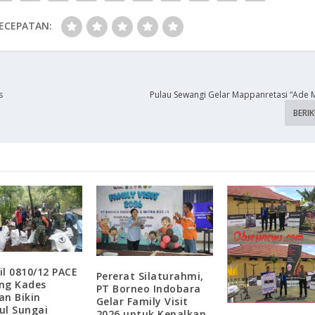
ECEPATAN:
s
Pulau Sewangi Gelar Mappanretasi “Ade 
BERI
il 0810/12 PACE
Pererat Silaturahmi,
ng Kades
PT Borneo Indobara
an Bikin
Gelar Family Visit
ul Sungai
2026 untuk Kenalkan