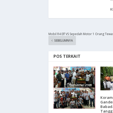
K
Mobil R4 Elf VS Sepedah Motor 1 Orang Tewa
SEBELUMNYA
POS TERKAIT
​Koram
Gande
Babad
Tangg