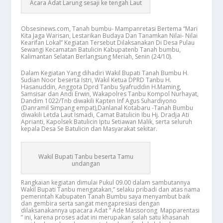
Acara Adat Larung sesaji ke tengah Laut
Obsesinews.com, Tanah bumbu- Mampanretasi Bertema “Mari
Kita Jaga Warisan, Lestarikan Budaya Dan Tanamkan Nilai- Nilai
Kearifan Lokal” Kegiatan Tersebut Dilaksanakan Di Desa Pulau
Sewangi Kecamatan Batulicin Kabupatenb Tanah bumbu,
Kalimantan Selatan Berlangsung Meriah, Senin (24/10).
Dalam Kegiatan Yang dihadiri Wakil Bupati Tanah Bumbu H.
Sudian Noor beserta Istri, Wakil Ketua DPRD Tanbu H.
Hasanuddin, Anggota Dprd Tanbu Syafruddin H.Maming,
Samsisar dan Andi Erwin, Wakapolres Tanbu Kompol Nurhayat,
Dandim 1022/Tnb diwakili Kapten Inf Agus Suhardiyono
(Danramil Simpang empat),Danlanal Kotabaru -Tanah Bumbu
diwakili Letda Laut Ismadi, Camat Batulicin Ibu Hj. Dradja Ati
Aprianti, Kapolsek Batulicin Iptu Setiawan Malik, serta seluruh
kepala Desa Se Batulicin dan Masyarakat sekitar.
Wakil Bupati Tanbu beserta Tamu
undangan
Rangkaian kegiatan dimulai Pukul 09.00 dalam sambutannya
Wakil Bupati Tanbu mengatakan,” selaku pribadi dan atas nama
pemerintah Kabupaten Tanah Bumbu saya menyambut baik
dan gembira serta sangat mengapresiasi dengan
dilaksanakannya upacara Adat ” Ade Massorong Mapparentasi
” ini, karena proses adat ini merupakan salah satu khasanah