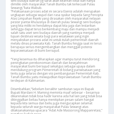
seni budaya daerah yg sarat akan kearifan lokal dan hanya
dimiliki oleh masyarakat Tanah Bumbu tak terkecuali Pulau
Sewangi,”kata Wabub.
“Pelaksanaan proses adat ini secara Esensi adalah merupakan
ungkapan sebagai wujud dari rasa syukur kepada Sang Pencipta
Atas Limpahan Rejeki yang dirasakan oleh masyarakat nelayan
pesisir pantai khususnya di daerah pulau Sewangi seni budaya
yang kita miliki ini hendaknya dapat kita jaga dan lestarikan
sehingga dapat terus berkembang maju dan mampu menjadi
salah satu aset seni budaya daerah yang nantinya menjadi
tujuan destinasi wisata bagi para wisatawan yang ingin
menyaksikan prosesi adat ini untuk itulah pemerintah daerah
melalu dinas prawisata Kab. Tanah Bumbu hingga saat ini terus
berupaya serius mengembangkan dan menggali potensi
keparawisataan di bumi bersujud.
“Yang kesemua itu diharapkan agar mampu turut mendorong
peningkatan perekonomian daerah dan kesejahtrean
masyarakat bumi bersujud sekaligus sebagai upaya dalam
mendukung program Pemerintah di bidang pariwisataan yang
tentu juga selaras dengan visi pembangunan Pemerintah Kab.
Tanah Bumbu yaitu mewujudkan Kepirawisataan Tanah Bumbu
terdepan di Kalimantan.
Ditambahkan,”Sebelum berakhir sambutan saya ini Bapak
Bupati Mardani H. Maming meminta maaf sebesar – besarnya
dikarenakan tidak bisa hadir karena ada hal lain yang tidak bisa
ditinggalkan beliau hanya menitipkan pesan salam hangat
kepada kita semua dan beliu juga mengucapkan selamat
kepada seluruh warga masyarakat Pulau Sewangi atas
dilaksanakannya upacara “Adat Ade Massorong Mappanretasi,”
pungkas Sudian noor.