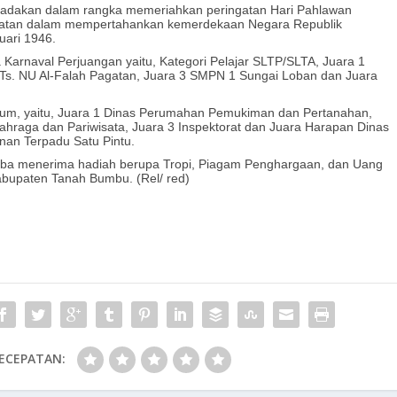
iadakan dalam rangka memeriahkan peringatan Hari Pahlawan
gatan dalam mempertahankan kemerdekaan Negara Republik
uari 1946.
arnaval Perjuangan yaitu, Kategori Pelajar SLTP/SLTA, Juara 1
MTs. NU Al-Falah Pagatan, Juara 3 SMPN 1 Sungai Loban dan Juara
um, yaitu, Juara 1 Dinas Perumahan Pemukiman dan Pertanahan,
hraga dan Pariwisata, Juara 3 Inspektorat dan Juara Harapan Dinas
an Terpadu Satu Pintu.
a menerima hadiah berupa Tropi, Piagam Penghargaan, dan Uang
bupaten Tanah Bumbu. (Rel/ red)
ECEPATAN: