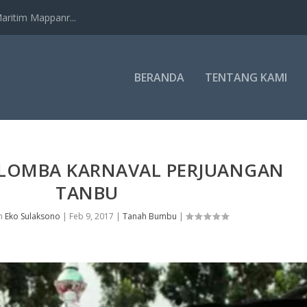
ritim Mappanr...
BERANDA
TENTANG KAMI
LOMBA KARNAVAL PERJUANGAN
TANBU
eh
Eko Sulaksono
|
Feb 9, 2017
|
Tanah Bumbu
|