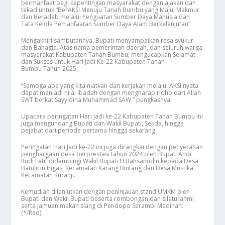
bermanfaat bagi kepentingan masyarakat dengan ajakan dan
tekad untuk “BerAKSI Menuju Tanah Bumbu yang Maju, Makmur
dan Beradab melalui Penguatan Sumber Daya Manusia dan
Tata Kelola Pemanfaatan Sumber Daya Alam Berkelanjutan”.
Mengakhiri sambutannya, Bupati menyampaikan rasa syukur
dan Bahagia. Atas nama pemerintah daerah, dan seluruh warga
masyarakat Kabupaten Tanah Bumbu, mengucapkan Selamat
dan Sukses untuk Hari Jadi Ke-22 Kabupaten Tanah
Bumbu Tahun 2025.
“Semoga apa yang kita niatkan dan kerjakan melalui AKSI nyata
dapat menjadi nilai ibadah dengan mengharap ridho dari Allah
SWT berkat Sayyidina Muhammad SAW,” pungkasnya.
Upacara peringatan Hari Jadi ke-22 Kabupaten Tanah Bumbu ini
juga mengundang Bupati dan Wakil Bupati, Sekda, hingga
pejabat dari periode pertama hingga sekarang.
Peringatan Hari Jadi ke-22 ini juga dirangkai dengan penyerahan
penghargaan desa berprestasi tahun 2024 oleh Bupati Andi
Rudi Latif didampingi Wakil Bupati H.Bahsanudin kepada Desa
Batulicin Irigasi Kecamatan Karang Bintang dan Desa Mustika
Kecamatan Kuranji.
Kemudian dilanjutkan dengan peninjauan stand UMKM oleh
Bupati dan Wakil Bupati beserta rombongan dan silaturahmi
serta jamuan makan siang di Pendopo Serambi Madinah.
(*/Red).