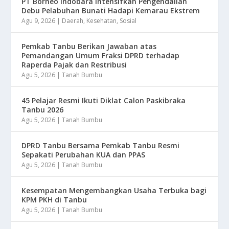
​PT Borneo Indobara Intensifkan Pengendalian
Debu Pelabuhan Bunati Hadapi Kemarau Ekstrem
Agu 9, 2026
|
Daerah
,
Kesehatan
,
Sosial
Pemkab Tanbu Berikan Jawaban atas
Pemandangan Umum Fraksi DPRD terhadap
Raperda Pajak dan Restribusi
Agu 5, 2026
|
Tanah Bumbu
45 Pelajar Resmi Ikuti Diklat Calon Paskibraka
Tanbu 2026
Agu 5, 2026
|
Tanah Bumbu
DPRD Tanbu Bersama Pemkab Tanbu Resmi
Sepakati Perubahan KUA dan PPAS
Agu 5, 2026
|
Tanah Bumbu
Kesempatan Mengembangkan Usaha Terbuka bagi
KPM PKH di Tanbu
Agu 5, 2026
|
Tanah Bumbu