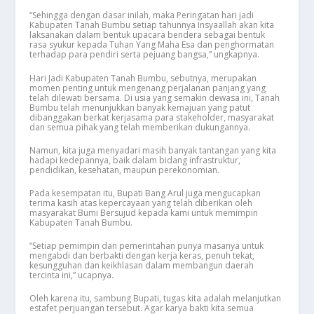
“Sehingga dengan dasar inilah, maka Peringatan hari jadi
Kabupaten Tanah Bumbu setiap tahunnya Insyaallah akan kita
laksanakan dalam bentuk upacara bendera sebagai bentuk
rasa syukur kepada Tuhan Yang Maha Esa dan penghormatan
terhadap para pendiri serta pejuang bangsa,” ungkapnya.
Hari Jadi Kabupaten Tanah Bumbu, sebutnya, merupakan
momen penting untuk mengenang perjalanan panjang yang
telah dilewati bersama. Di usia yang semakin dewasa ini, Tanah
Bumbu telah menunjukkan banyak kemajuan yang patut
dibanggakan berkat kerjasama para stakeholder, masyarakat
dan semua pihak yang telah memberikan dukungannya.
Namun, kita juga menyadari masih banyak tantangan yang kita
hadapi kedepannya, baik dalam bidang infrastruktur,
pendidikan, kesehatan, maupun perekonomian.
Pada kesempatan itu, Bupati Bang Arul juga mengucapkan
terima kasih atas kepercayaan yang telah diberikan oleh
masyarakat Bumi Bersujud kepada kami untuk memimpin
Kabupaten Tanah Bumbu.
“Setiap pemimpin dan pemerintahan punya masanya untuk
mengabdi dan berbakti dengan kerja keras, penuh tekat,
kesungguhan dan keikhlasan dalam membangun daerah
tercinta ini,” ucapnya.
Oleh karena itu, sambung Bupati, tugas kita adalah melanjutkan
estafet perjuangan tersebut. Agar karya bakti kita semua