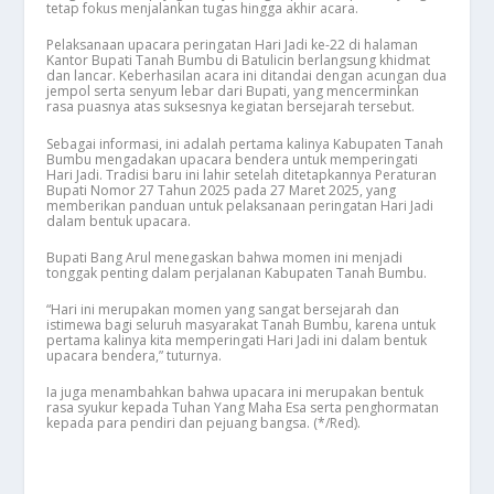
tetap fokus menjalankan tugas hingga akhir acara.
Pelaksanaan upacara peringatan Hari Jadi ke-22 di halaman
Kantor Bupati Tanah Bumbu di Batulicin berlangsung khidmat
dan lancar. Keberhasilan acara ini ditandai dengan acungan dua
jempol serta senyum lebar dari Bupati, yang mencerminkan
rasa puasnya atas suksesnya kegiatan bersejarah tersebut.
Sebagai informasi, ini adalah pertama kalinya Kabupaten Tanah
Bumbu mengadakan upacara bendera untuk memperingati
Hari Jadi. Tradisi baru ini lahir setelah ditetapkannya Peraturan
Bupati Nomor 27 Tahun 2025 pada 27 Maret 2025, yang
memberikan panduan untuk pelaksanaan peringatan Hari Jadi
dalam bentuk upacara.
Bupati Bang Arul menegaskan bahwa momen ini menjadi
tonggak penting dalam perjalanan Kabupaten Tanah Bumbu.
“Hari ini merupakan momen yang sangat bersejarah dan
istimewa bagi seluruh masyarakat Tanah Bumbu, karena untuk
pertama kalinya kita memperingati Hari Jadi ini dalam bentuk
upacara bendera,” tuturnya.
Ia juga menambahkan bahwa upacara ini merupakan bentuk
rasa syukur kepada Tuhan Yang Maha Esa serta penghormatan
kepada para pendiri dan pejuang bangsa. (*/Red).