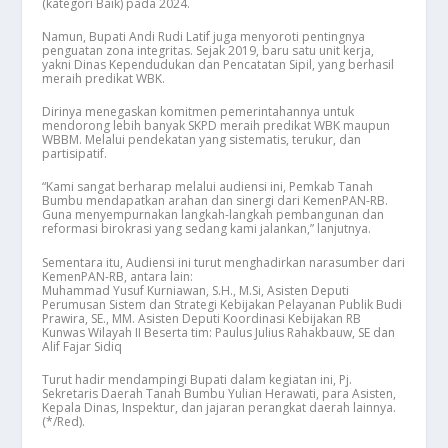
(kategori Baik) pada 2024.
Namun, Bupati Andi Rudi Latif juga menyoroti pentingnya
penguatan zona integritas. Sejak 2019, baru satu unit kerja,
yakni Dinas Kependudukan dan Pencatatan Sipil, yang berhasil
meraih predikat WBK.
Dirinya menegaskan komitmen pemerintahannya untuk
mendorong lebih banyak SKPD meraih predikat WBK maupun
WBBM. Melalui pendekatan yang sistematis, terukur, dan
partisipatif.
“Kami sangat berharap melalui audiensi ini, Pemkab Tanah
Bumbu mendapatkan arahan dan sinergi dari KemenPAN-RB.
Guna menyempurnakan langkah-langkah pembangunan dan
reformasi birokrasi yang sedang kami jalankan,” lanjutnya.
Sementara itu, Audiensi ini turut menghadirkan narasumber dari
KemenPAN-RB, antara lain:
Muhammad Yusuf Kurniawan, S.H., M.Si, Asisten Deputi
Perumusan Sistem dan Strategi Kebijakan Pelayanan Publik Budi
Prawira, SE., MM. Asisten Deputi Koordinasi Kebijakan RB
Kunwas Wilayah II Beserta tim: Paulus Julius Rahakbauw, SE dan
Alif Fajar Sidiq
Turut hadir mendampingi Bupati dalam kegiatan ini, Pj.
Sekretaris Daerah Tanah Bumbu Yulian Herawati, para Asisten,
Kepala Dinas, Inspektur, dan jajaran perangkat daerah lainnya.
(*/Red).