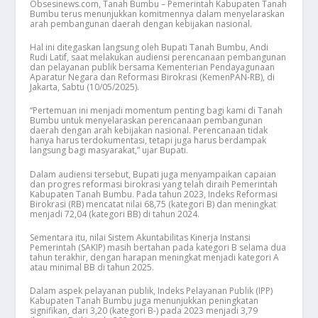
Obsesinews.com, Tanah Bumbu – Pemerintah Kabupaten Tanah
Bumbu terus menunjukkan komitmennya dalam menyelaraskan
arah pembangunan daerah dengan kebijakan nasional.
Hal ini ditegaskan langsung oleh Bupati Tanah Bumbu, Andi
Rudi Latif, saat melakukan audiensi perencanaan pembangunan
dan pelayanan publik bersama Kementerian Pendayagunaan
Aparatur Negara dan Reformasi Birokrasi (KemenPAN-RB), di
Jakarta, Sabtu (10/05/2025).
“Pertemuan ini menjadi momentum penting bagi kami di Tanah
Bumbu untuk menyelaraskan perencanaan pembangunan
daerah dengan arah kebijakan nasional. Perencanaan tidak
hanya harus terdokumentasi, tetapi juga harus berdampak
langsung bagi masyarakat,” ujar Bupati.
Dalam audiensi tersebut, Bupati juga menyampaikan capaian
dan progres reformasi birokrasi yang telah diraih Pemerintah
Kabupaten Tanah Bumbu. Pada tahun 2023, Indeks Reformasi
Birokrasi (RB) mencatat nilai 68,75 (kategori B) dan meningkat
menjadi 72,04 (kategori BB) di tahun 2024.
Sementara itu, nilai Sistem Akuntabilitas Kinerja Instansi
Pemerintah (SAKIP) masih bertahan pada kategori B selama dua
tahun terakhir, dengan harapan meningkat menjadi kategori A
atau minimal BB di tahun 2025.
Dalam aspek pelayanan publik, Indeks Pelayanan Publik (IPP)
Kabupaten Tanah Bumbu juga menunjukkan peningkatan
signifikan, dari 3,20 (kategori B-) pada 2023 menjadi 3,79