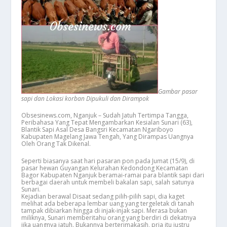
Gambar pasar
sapi dan Lokasi korban Dipukuli dan Dirampok
Obsesinews.com, Nganjuk – Sudah Jatuh Tertimpa Tangga,
Peribahasa Yang Tepat Mengambarkan Kesialan Sunari (63),
Blantik Sapi Asal Desa Bangsri Kecamatan Ngariboyo
Kabupaten Magelang Jawa Tengah, Yang Dirampas Uangnya
Oleh Orang Tak Dikenal.
Seperti biasanya saat hari pasaran pon pada Jumat (15/9), di
pasar hewan Guyangan Kelurahan Kedondong Kecamatan
Bagor Kabupaten Nganjuk beramai-ramai para blantik sapi dari
berbagai daerah untuk membeli bakalan sapi, salah satunya
Sunari.
Kejadian berawal Disaat sedang pilih-pilih sapi, dia kaget
melihat ada beberapa lembar uang yang tergeletak di tanah
tampak dibiarkan hingga di injak-injak sapi. Merasa bukan
miliknya, Sunari memberitahu orang yang berdiri di dekatnya
jika uangnya jatuh. Bukannya berterimakasih, pria itu justru