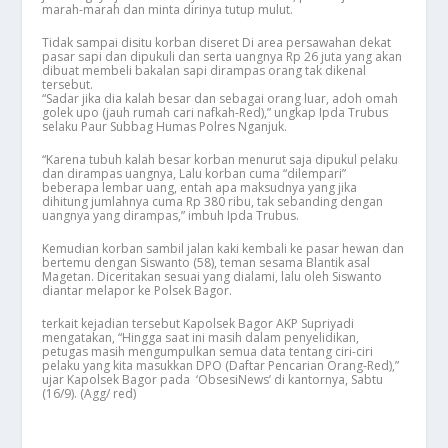
marah-marah dan minta dirinya tutup mulut.
Tidak sampai disitu korban diseret Di area persawahan dekat
pasar sapi dan dipukuli dan serta uangnya Rp 26 juta yang akan
dibuat membeli bakalan sapi dirampas orang tak dikenal
tersebut.
“Sadar jika dia kalah besar dan sebagai orang luar, adoh omah
golek upo (jauh rumah cari nafkah-Red),” ungkap Ipda Trubus
selaku Paur Subbag Humas Polres Nganjuk.
“Karena tubuh kalah besar korban menurut saja dipukul pelaku
dan dirampas uangnya, Lalu korban cuma “dilempari”
beberapa lembar uang, entah apa maksudnya yang jika
dihitung jumlahnya cuma Rp 380 ribu, tak sebanding dengan
uangnya yang dirampas,” imbuh Ipda Trubus.
Kemudian korban sambil jalan kaki kembali ke pasar hewan dan
bertemu dengan Siswanto (58), teman sesama Blantik asal
Magetan. Diceritakan sesuai yang dialami, lalu oleh Siswanto
diantar melapor ke Polsek Bagor.
terkait kejadian tersebut Kapolsek Bagor AKP Supriyadi
mengatakan, “Hingga saat ini masih dalam penyelidikan,
petugas masih mengumpulkan semua data tentang ciri-ciri
pelaku yang kita masukkan DPO (Daftar Pencarian Orang-Red),”
ujar Kapolsek Bagor pada ‘ObsesiNews’ di kantornya, Sabtu
(16/9). (Agg/ red)