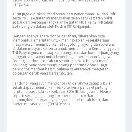
Cabang XXIII Koorcab Rem 081 PD V/Brawijaya beserta
Pengurus.
Turut juga didirikan Stand Sosialisasi Penerimaan TNI dan Polri
serta PNS. Kegiatan ini merupakan salah satu kegiatan bakti
sosial dari berbagai rangkaian kegiatan HUT ke 72 TNI tahun
2017 yang diadakan oleh Kodim 0910/Nganjuk.
Dengan adanya acara donor darah ini, diharapkan bisa
Membantu Pemerintah untuk meningkatkan kesejahteraan
masyarakat, menumbuhkan sifat gotong royong dan toleransi
di dalam masyarakat serta untuk mememlihara Kemanunggalan
TNI-Rakyat guna menyiapkan ruang, alat, dan kondisi juang yang
tangguh secara dini untuk kepentingan pertahanan Negara.
Sedangkan donor darah itu sendiri memiliki banyak manfaat,
baik bagi pendonor maupun yang penerima donor. Bagi
pendonor manfaat bagi tubuhnya di antaranya mengetahui
golongan darah yang bersangkutan.
Pendonor yang rutin mendonorkan darahnya setiap 3 bulan
sekali dapat menurunkan resiko terkena penyakit jantung,
terutama pada laki laki sebesar 30% (British Journal Heart)
seperti serangan jantung koroner dan stroke karena
memungkinkan terjadinya pergantian sel darah baru, dan
badan merasa sehat.(Ter810/ red)