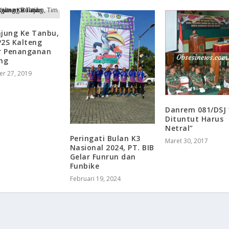
jung Ke Tanbu,
2S Kalteng
ar Penanganan
ng
r 27, 2019
​Danrem 081/DSJ
Dituntut Harus
Netral”
Peringati Bulan K3
Maret 30, 2017
Nasional 2024, PT. BIB
Gelar Funrun dan
Funbike
Februari 19, 2024