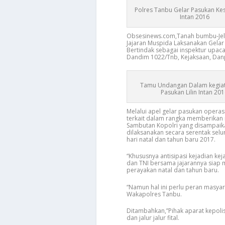
Polres Tanbu Gelar Pasukan Kes
Intan 2016
Obsesinews.com,Tanah bumbu-Jela
Jajaran Muspida Laksanakan Gelar 
Bertindak sebagai inspektur upac
Dandim 1022/Tnb, Kejaksaan, Danp
Tamu Undangan Dalam kegiat
Pasukan Lilin Intan 20
Melalui apel gelar pasukan operasi 
terkait dalam rangka memberikan
Sambutan Kopolri yang disampaikan
dilaksanakan secara serentak se
hari natal dan tahun baru 2017.
“Khususnya antisipasi kejadian keja
dan TNI bersama jajarannya sia
perayakan natal dan tahun baru.
“Namun hal ini perlu peran masya
Wakapolres Tanbu.
Ditambahkan,”Pihak aparat kepolis
dan jalur jalur fital.