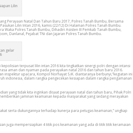
iapan Lilin
ng Perayaan Natal Dan Tahun Baru 2017, Polres Tanah Bumbu, Bersama
Pasukan Lilin Intan 2016, kamis (22/12) Di Halaman Polres Tanah Bumbu.
ara Waka Polres Tanah Bumbu, Dihadiri Asisten III Pemkab Tanah Bumbu,
om, Danlanal, Pejabat TNi dan Jajaran Polres Tanah Bumbu.
an gelar
16
kepolisian terpusat lilin intan 2016 kita tingkatkan sinergi polri dengan intansi
 rasa aman dan nyaman pada perayakan natal 2016 dan tahun baru 2016.
 inspektur upacara, Kompol Norhayat S.iK. diantaranya berbunyi,”kegiatan ini
luruh indonesia, dalam rangka pengecekan kesiapan dalam rangka pengamanan
dian yang tidak kita inginkan disaat perayaan natal dan tahun baru, Pihak Polri
p memberikan jaminan keamanan kepada masyarakat yang sedang merayakan
rakat serta dukungannya terhadap kunerja para petugas keamanan,” ungkap
ian juga mempersiapkan 4 titik pos keamanan yang ada di titik titik keramaian