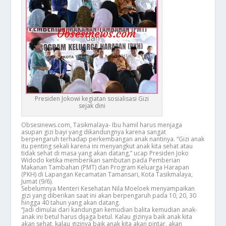
Presiden Jokowi kegiatan sosialisasi Gizi
sejak dini
Obsesinews.com, Tasikmalaya- Ibu hamil harus menjaga
asupan gizi bayi yang dikandungnya karena sangat
berpengaruh terhadap perkembangan anak nantinya. “Gizi anak
itu penting sekali karena ini menyangkut anak kita sehat atau
tidak sehat di masa yang akan datang,” ucap Presiden Joko
Widodo ketika memberikan sambutan pada Pemberian
Makanan Tambahan (PMT) dan Program Keluarga Harapan
(PKH) di Lapangan Kecamatan Tamansari, Kota Tasikmalaya,
Jumat (9/6).
Sebelumnya Menteri Kesehatan Nila Moeloek menyampaikan
gizi yang diberikan saat ini akan berpengaruh pada 10, 20, 30
hingga 40 tahun yang akan datang.
“Jadi dimulai dari kandungan kemudian balita kemudian anak-
anak ini betul harus dijaga betul. Kalau gizinya baik anak kita
akan sehat, kalau gizinya baik anak kita akan pintar, akan