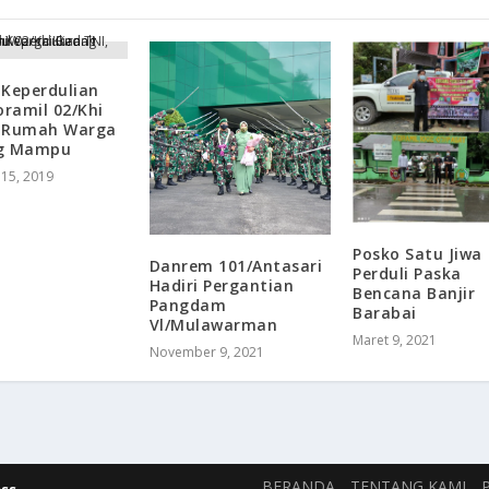
Keperdulian
oramil 02/Khi
 Rumah Warga
g Mampu
15, 2019
Posko Satu Jiwa
Danrem 101/Antasari
Perduli Paska
Hadiri Pergantian
Bencana Banjir
Pangdam
Barabai
Vl/Mulawarman
Maret 9, 2021
November 9, 2021
BERANDA
TENTANG KAMI
ss