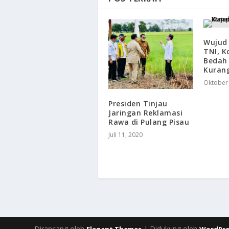
Wujud 
TNI, K
Bedah
Kuran
Oktober 
Presiden Tinjau
Jaringan Reklamasi
Rawa di Pulang Pisau
Juli 11, 2020
Dirancang oleh
| Didukung oleh
Elegant Themes
WordPre