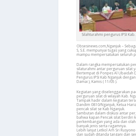
Silahturahmi pengurus IPSI Kab
Obsesinews.com,Nganjuk – Sebagai
S, S.E. mempunyai tugas yang cuk
mampu mempersatukan seluruh perg
Dalam rangka mempersatukan perg
silaturahmi antar perguruan silat 
Bertempat di Ponpes Al Ubaidah D
Pengurus IPSI Kab Nganjuk dengan
Damai ), Kamis ( 11/05 ).
Kegiatan yang diselenggarakan pa
perguruan silat di wilayah Kab. Ng
Tampak hadir dalam kegiatan terseb
Dandim 0810/Nganjuk, Ketua Haria
pencak silat se Kab Nganjuk.
Sambutan dalam diskusi antar pergu
bahwa kapan Pencak silat berdiri 
perkembangan yang ada dan olah 
banyak jenis serta ragamnya.
Lebih lanjut Letkol Arh Sri Rusyon
dan sudah ditanda tangani dan sem