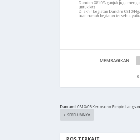
Dandim 0810/Nganjuk juga mengatak
untuk kita.
Di akhir kegiatan Dandim 0810/N
tuan rumah kegiatan tersebut yaitu
MEMBAGIKAN:
K
​Danramil 0810/06 Kertosono Pimpin Langsun
SEBELUMNYA
POS TERKAIT