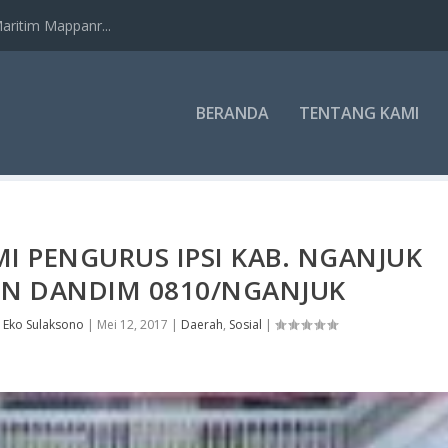
ritim Mappanr...
BERANDA
TENTANG KAMI
I PENGURUS IPSI KAB. NGANJUK ​
IN DANDIM 0810/NGANJUK
h
Eko Sulaksono
|
Mei 12, 2017
|
Daerah
,
Sosial
|