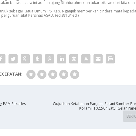
an bahwa acara ini adalah ajang Silahturahmi dan tukar pikiran dari kita dan
ganjuk sebagai Ketua Umum IPSI Kab. Nganjuk memberikan cindera mata kepad
 perguruan silat Persinas ASAD. (ed’s810/red ).
ECEPATAN:
g PAM Pilkades
Wujudkan Ketahanan Pangan, Petani Sumber Ba
Koramil 1022/04 Satui Gelar Pa
BERI