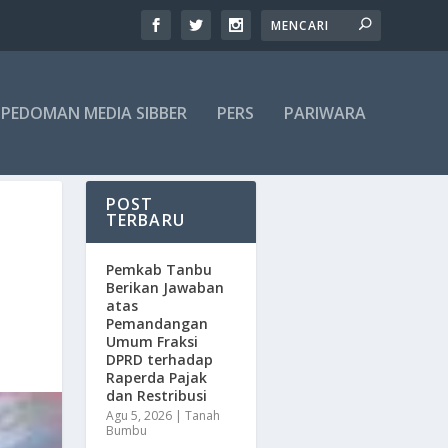
PEDOMAN MEDIA SIBBER
PERS
PARIWARA
POST
TERBARU
Pemkab Tanbu
Berikan Jawaban
atas
Pemandangan
Umum Fraksi
DPRD terhadap
Raperda Pajak
dan Restribusi
Agu 5, 2026
|
Tanah
Bumbu