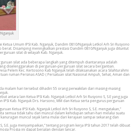
. Nganjuk
 Ketua Umum IPSI Kab. Nganjuk, Dandim 0810/Nganjuk Letkol Arh Sri Rusyono
up berat. Disamping meningkatkan prestasi Dandim 0810/Nganjuk juga dituntut
uruan silat di wilayah Kab. Nganjuk.
uruan silat ada beberapa langkah yang ditempuh diantaranya adalah
yang diselenggarakan di perguruan-perguruan silat secara bergantian.
esa Pelem Kec. Kertosono Kab Nganjuk telah dilaksanakan acara Silahturahmi
 tuan ruman Persinas ASAD ( Persatuan silat Nasional Ampuh, Sehat, Aman dan
da malam hari tersebut dihadiri 55 orang perwakilan dari masing-masing
anjuk.
ut antara lain Ketua IPSI Kab. Nganjuk Letkol Arh Sri Rusyono S, S.E yang juga
n IPSI Kab. Nganjuk Drs. Harsono, MM dan Ketua serta pengurus perguruan
ruan Ketua IPSI Kab. Nganjuk Letkol Arh Sri Rusyono S, S.E. mengatakan,”
kita semua tidak tahu dan muncul dalam kehidupan sehari-hari melalui suatu
kanuragan muncul sejak lama mulai dari kerajaan sampai sekarang dan
o S, S.E. juga menyampaikan,” tentang program kerja IPSI tahun 2017 telah dibuat
oga Progja ini dapat berjalan dengan lancar.