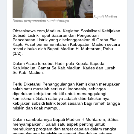
Bupati Madiun
Dalam penyampaian sambutannya
Obsesinews.com,Madiun- Kegiatan Sosialisasi Kebijakan
Subsidi Listrik Tepat Sasaran dan Pengaduan
Pencabutan Listrik yang diselenggarakan
di Graha Eka
Kapti, Pusat pememerintahan Kabupaten Madiun secara
resmi dibuka oleh Bupati Madiun H. Muhtarom, Rabu
(1/2).
Dalam Acara tersebut Hadir pula Kepala Bapeda
Kab.Madiun, Camat Se Kab.Madiun, Kades dan Lurah
Se Kab. Madiun.
Perlu Diketahui Penanggulangan Kemiskinan merupakan
salah satu masalah serius di Indonesia, sehingga
diperlukan kebijakan efektif untuk menanggulangi
kemiskinan. Salah satunya adalah diberlakukannya
kebijakan subsidi listrik tepat sasaran bagi rumah tangga
miskin dan tidak mampu.
Dalam sambutannya Bupati Madiun H.Muhtarom, S.Sos
menyampaikan,” Salah satu aspek penting untuk
mendukung program dan target capaian dalam rangka
penggulangan kemiskinan sangat diperlukan adanya