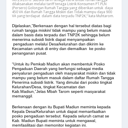
dilaksanakan melalui tariff tenaga Listrik Konsumen PT.PLN
(Persero) Golongan Rumah Tangga yang diberikan untuk daya
450 VA dan Rumah Tangga Miskin dan Tidak mampu daya 900
VA yang terdapat dalam data terpadu TNP2K,” kata Muhtarom.
Dijelaskan,”Berkenaan dengan hal tersebut diatas bagi
rumah tangga miskin/ tidak mampu yang belum masuk
dalam basis data terpadu dari TNP2K sehingga belum
menerima subsidi listrik dapat menyampaikan
pengaduan melalui Desa/kelurahan dan dikirim ke
Kecamatan untuk di entry dan diemailkan ke posko
penanganan pusat.
“Untuk itu Pemkab Madiun akan membentuk Posko
Pengaduan Daerah yang berfungsi sebagai media
penyaluran pengaduan oleh masyarakat miskin dan tidak
mampu yang belum masuk dalam daftar Rumah Tangga
Penerima subsidi listrik. Yang dimulai dari posko tingkat
Kelurahan/Desa, tingkat Kecamatan dan
Kab.Madiun,”Jelas Mbah Tarom seperti masyarakat
memanggil.
Berkenaan dengan itu Bupati Madiun meminta kepada
Kepala Desa/Kelurahan untuk dapat memanfaatkan
posko pengaduan tersebut. Kepada seluruh camat se
Kab. Madiun Bupati meminta untuk mengawal,
memfasilitasi dan memonitor kegiatan ini.