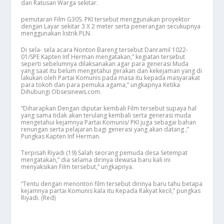
dan Ratusan Warga sekitar.
pemutaran Film G30S. PKI tersebut menggunakan proyektor
dengan Layar sekitar 3 X 2 meter serta penerangan secukupnya
menggunakan listrik PLN.
Di sela- sela acara Nonton Bareng tersebut Danramil 1022-
01/SPE Kapten Inf Herman mengatakan,” kegiatan tersebut
seperti sebelumnya dilaksanakan agar para generasi Muda
yang saat itu belum mengetahui gerakan dan kekejaman yang di
lakukan oleh Partai Komunis pada masa itu kepada masyarakat
para tokoh dan para pemuka agama,” ungkapnya Ketika
Dihubungi Obsesinews.com.
“Diharapkan Dengan diputar kembali Film tersebut supaya hal
yang sama tidak akan terulang kembali serta generasi muda
mengetahui kejamnya Partai Komunis/ PKI juga sebagai bahan
renungan serta pelajaran bagi generasi yang akan datang ,”
Pungkas Kapten Inf Herman.
Terpisah Riyadi (19) Salah seorang pemuda desa Setempat
mengatakan,” dia selama dirinya dewasa baru kali ini
menyaksikan Film tersebut,” ungkapnya.
“Tentu dengan menonton film tersebut dirinya baru tahu betapa
kejamnya partai Komunis kala itu Kepada Rakyat kecil,” pungkas
Riyadi. (Red)