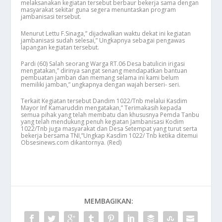
melaksanakan kegiatan tersebut berbaur bekerja sama dengan
masyarakat sekitar guna segera menuntaskan program
jambanisasi tersebut.
Menurut Lettu F.Sinaga,” dijadwalkan waktu dekat ini kegiatan
jambanisasi sudah selesai,” Ungkapnya sebagai pengawas
lapangan kegiatan tersebut.
Pardi (60) Salah seorang Warga RT.06 Desa batulicin irigasi
mengatakan,” dirinya sangat senang mendapatkan bantuan
pembuatan jamban dan memang selama ini kami belum
memiliki jamban,” ungkapnya dengan wajah berseri- seri.
Terkait Kegiatan tersebut Dandim 1022/Tnb melalui Kasdim
Mayor Inf Kamaruddin mengatakan,” Terimakasih kepada
semua pihak yang telah membatu dan khususnya Pemda Tanbu
yang telah mendukung penuh kegiatan Jambanisasi Kodim
1022/Tnb juga masyarakat dan Desa Setempat yang turut serta
bekerja bersama TNI,”Ungkap Kasdim 1022/ Tnb ketika ditemui
Obsesinews.com dikantornya. (Red)
MEMBAGIKAN: