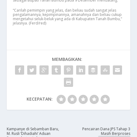
sebagai Bupati Tanah Bumbu pada 9 Desember mendatang.
“Carilah pemimpin yang jelas, dan beliau sudah sangat jelas
pengalamannya, kepimpinannya, amanahnya dan beliau cukup
mengetahui seluk-beluk yang ada di Kabupaten Tanah Bumbu,”
jelasnya. (Ferd/red)
MEMBAGIKAN:
KECEPATAN:
Kampanye di Sebamban Baru,
Pencairan Dana JPS Tahap 3
M. Rusli ‘Dihadiahi’ Aduan
Masih Berproses