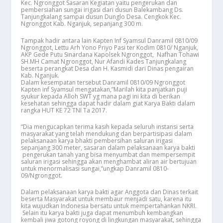
Kec. Ngronggot Sasaran Kegiatan yaitu pengerukan dan
pembersiahan sungai irigasi dari dusun Balekambang Ds.
Tanjungkalang sampai dusun Dunglo Desa. Cengkok Kec.
Ngronggot Kab. Nganjuk, sepanjang 300 m.
Tampak hadir antara lain Kapten Inf Syamsul Danramil 0810/09
Ngronggot, Lettu Arh Yono Priyo Pasi ter Kodim 0810/ Nganjuk,
AKP Gede Putu Sinardana Kapolsek Ngronggot, Nafhan Tohawi
SH.MH Camat Ngronggot, Nur Afandi Kades Tanjungkalang
beserta perangkat Desa dan H. Kasmidi dari Dinas pengairan
Kab. Nganjuk.
Dalam kesempatan tersebut Danramil 0810/09 Ngronggot
Kapten inf Syamsul mengatakan,”Marilah kita panjatkan puji
syukur kepada Alloh SWT yg mana pagi ini kita di berikan
kesehatan sehingga dapat hadir dalam giat Karya Bakti dalam
rangka HUT KE 72 TNI Ta 2017.
“Dia mengucapkan terima kasih kepada seluruh instansi serta
masyarakat yang telah mendukung dan berpartisipasi dalam
pelaksanaan karya bhakti pembersihan saluran irigasi
sepanjang 300 meter, sasaran dalam pelaksanaan karya bakti
pengerukan tanah yang bisa menyumbat dan mempersempit
saluran irigasi sehingga akan menghambat aliran air bertujuan
untuk menormalisasi sungai,”ungkap Danramil 0810-
09/Ngronggot.
Dalam pelaksanaan karya bakti agar Anggota dan Dinas terkait
beserta Masyarakat untuk membaur menjadi satu, karena itu
kita wujudkan Indonesia bersatu untuk mempertahankan NKRI.
Selain itu karya bakti juga dapat menumbuh kembangkan
kembali jiwa gotong royong di lingkungan masyarakat, sehingga