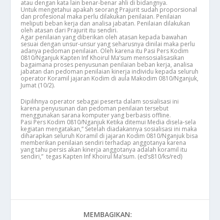
atau dengan kata lain benar-benar ahli di bidangnya.
Untuk mengetahui apakah seorang Prajurit sudah proporsional
dan profesional maka perlu dilakukan penilaian. Penilaian
meliputi beban kerja dan analisa jabatan. Penilaian dilakukan
oleh atasan dari Prajurit itu sendiri.
Agar penilaian yang diberikan oleh atasan kepada bawahan
sesuai dengan unsur-unsur yang seharusnya dinilai maka perlu
adanya pedoman penilaian. Oleh karena itu Pasi Pers Kodim
0810/Nganjuk Kapten Inf Khoirul Ma’sum mensosialisasikan
bagaimana proses penyusunan penilaian beban kerja, analisa
jabatan dan pedoman penilaian kinerja individu kepada seluruh
operator Koramil jajaran Kodim di aula Makodim 0810/Nganjuk,
Jumat (10/2).
Dipilihnya operator sebagai peserta dalam sosialisasi ini
karena penyusunan dan pedoman penilaian tersebut
menggunakan sarana komputer yang berbasis offline.
Pasi Pers Kodim 0810/Nganjuk Ketika ditemui Media disela-sela
kegiatan mengatakan,” Setelah diadakannya sosialisasi ini maka
diharapkan seluruh Koramil di jajaran Kodim 0810/Nganjuk bisa
memberikan penilaian sendiri terhadap anggotanya karena
yang tahu persis akan kinerja anggotanya adalah koramil itu
sendiri,” tegas Kapten Inf Khoirul Ma’sum. (ed’s810/ks/red)
MEMBAGIKAN: