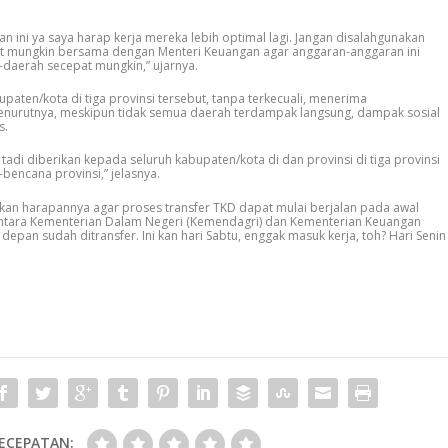
n ini ya saya harap kerja mereka lebih optimal lagi. Jangan disalahgunakan
epat mungkin bersama dengan Menteri Keuangan agar anggaran-anggaran ini
-daerah secepat mungkin,” ujarnya.
aten/kota di tiga provinsi tersebut, tanpa terkecuali, menerima
enurutnya, meskipun tidak semua daerah terdampak langsung, dampak sosial
s.
adi diberikan kepada seluruh kabupaten/kota di dan provinsi di tiga provinsi
-bencana provinsi,” jelasnya.
kan harapannya agar proses transfer TKD dapat mulai berjalan pada awal
antara Kementerian Dalam Negeri (Kemendagri) dan Kementerian Keuangan
epan sudah ditransfer. Ini kan hari Sabtu, enggak masuk kerja, toh? Hari Senin
ECEPATAN: