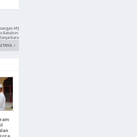
sangan APJ
 Batulicin-
Banjarbaru
KUTNYA
rram
il
 dan
 Kota