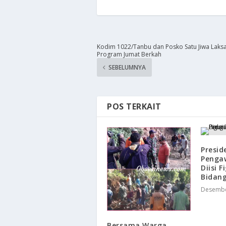
Kodim 1022/Tanbu dan Posko Satu Jiwa Laks
Program Jumat Berkah
SEBELUMNYA
POS TERKAIT
Presid
Penga
Diisi F
Bidan
Desembe
Bersama Warga