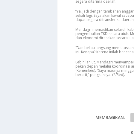
segera diterima daerah.
“Ya, jadi dengan tambahan anggara
sekali lagi. Saya akan kawal sec
dapat segera ditransfer ke daerah
Mendagri memastikan seluruh kabup
pengembalian TKD secara utuh. M
dan ekonomi dirasakan secara lua
“Dan beliau langsung memutuskan t
ini. Kenapa? Karena inilah bencana
Lebih lanjut, Mendagri menyampai
pekan depan melalui koordinasi 
(Kemenkeu). “Saya maunya minggu d
berarti,” pungkasnya. (*/Red).
MEMBAGIKAN:
K