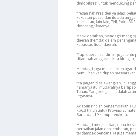
dimobilisasi untuk mendukung pe
“Pesan Pak Presiden ya jelas, bel
kekuatan pusat, dan itu ada anggar
kesehatan, lain-lain, TNI, Polri
didorong,” katanya.
Meski demikian, Mendagri mengin
daerah (Pemda) dalam penangana
kapasitas fiskal daerah.
“Tapi daerah sendiri ini juga tent
ditambah anggaran. Kira-kira gitu,
Mendagri juga menekankan agar da
pemulihan kehidupan masyarakat. 
“Ya jangan diselewengkan, ini ang
namanya itu, mudaratnya berlipat-
Tuhan. Yang ketiga, ini adalah art
tegasnya.
Adapun rincian pengembalian TKD t
Rp6,3 triliun untuk Provinsi Sumat
Barat dan 19 kabupaten/kota.
Mendagri menjelaskan, dana terse
perbaikan jalan dan jembatan, pe
terdampak bencana. Ia juga mema