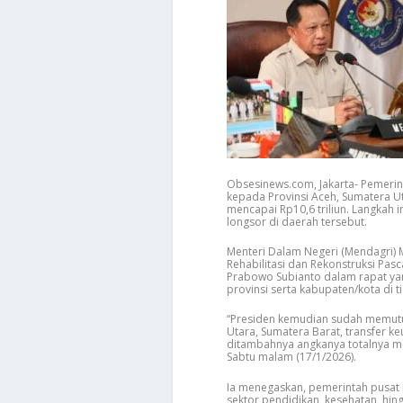
Obsesinews.com, Jakarta- Pemeri
kepada Provinsi Aceh, Sumatera U
mencapai Rp10,6 triliun. Langkah
longsor di daerah tersebut.
Menteri Dalam Negeri (Mendagri) 
Rehabilitasi dan Rekonstruksi Pas
Prabowo Subianto dalam rapat yang
provinsi serta kabupaten/kota di t
“Presiden kemudian sudah memutusk
Utara, Sumatera Barat, transfer 
ditambahnya angkanya totalnya menj
Sabtu malam (17/1/2026).
Ia menegaskan, pemerintah pusat b
sektor pendidikan, kesehatan, hi