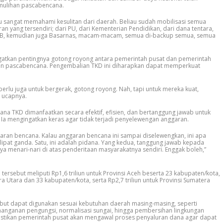
mulihan pascabencana.
iau sangat memahami kesulitan dari daerah. Beliau sudah mobilisasi semua
an yang tersendiri; dari PU, dari Kementerian Pendidikan, dari dana tentara,
, BNPB, kemudian juga Basarnas, macam-macam, semua di-backup semua, semua
gatkan pentingnya gotong royong antara pemerintah pusat dan pemerintah
n pascabencana. Pengembalian TKD ini diharapkan dapat memperkuat
u perlu juga untuk bergerak, gotong royong. Nah, tapi untuk mereka kuat,
” ucapnya.
na TKD dimanfaatkan secara efektif, efisien, dan bertanggung jawab untuk
Ia mengingatkan keras agar tidak terjadi penyelewengan anggaran.
garan bencana. Kalau anggaran bencana ini sampai diselewengkan, ini apa
lipat ganda. Satu, ini adalah pidana. Yang kedua, tanggung jawab kepada
inya menari-nari di atas penderitaan masyarakatnya sendiri. Enggak boleh,”
ersebut meliputi Rp1,6 triliun untuk Provinsi Aceh beserta 23 kabupaten/kota,
era Utara dan 33 kabupaten/kota, serta Rp2,7 triliun untuk Provinsi Sumatera
but dapat digunakan sesuai kebutuhan daerah masing-masing, seperti
nanganan pengungsi, normalisasi sungai, hingga pembersihan lingkungan
stikan pemerintah pusat akan mengawal proses penyaluran dana agar dapat