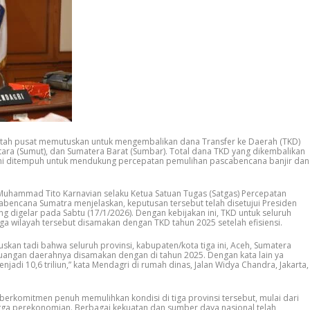
ntah pusat memutuskan untuk mengembalikan dana Transfer ke Daerah (TKD)
tara (Sumut), dan Sumatera Barat (Sumbar). Total dana TKD yang dikembalikan
 ini ditempuh untuk mendukung percepatan pemulihan pascabencana banjir dan
Muhammad Tito Karnavian selaku Ketua Satuan Tugas (Satgas) Percepatan
cabencana Sumatra menjelaskan, keputusan tersebut telah disetujui Presiden
 digelar pada Sabtu (17/1/2026). Dengan kebijakan ini, TKD untuk seluruh
iga wilayah tersebut disamakan dengan TKD tahun 2025 setelah efisiensi.
an tadi bahwa seluruh provinsi, kabupaten/kota tiga ini, Aceh, Sumatera
keuangan daerahnya disamakan dengan di tahun 2025. Dengan kata lain ya
adi 10,6 triliun,” kata Mendagri di rumah dinas, Jalan Widya Chandra, Jakarta,
erkomitmen penuh memulihkan kondisi di tiga provinsi tersebut, mulai dari
ngga perekonomian. Berbagai kekuatan dan sumber daya nasional telah