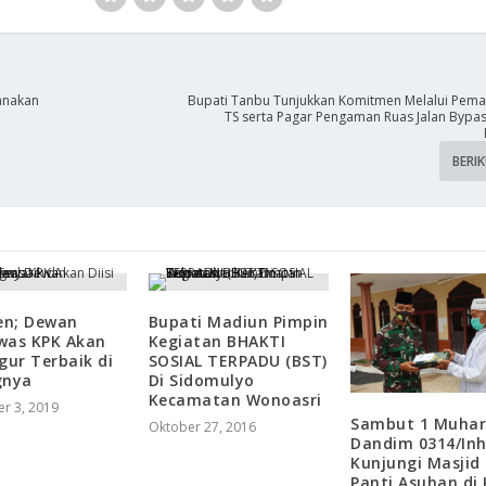
anakan
Bupati Tanbu Tunjukkan Komitmen Melalui Pema
TS serta Pagar Pengaman Ruas Jalan Bypass
BERI
en; Dewan
Bupati Madiun Pimpin
was KPK Akan
Kegiatan BHAKTI
igur Terbaik di
SOSIAL TERPADU (BST)
gnya
Di Sidomulyo
Kecamatan Wonoasri
r 3, 2019
Sambut 1 Muha
Oktober 27, 2016
Dandim 0314/Inh
Kunjungi Masjid
Panti Asuhan di