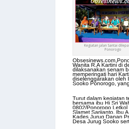
Kegiatan jalan Santai dilepa
Ponorogo
Obsesinews.com,Pono
Wanita R.A Kartini di
dilaksanakan senam b
memperingati hari Kart
diselenggarakan oleh
Sooko Ponorogo, yang d
Turut dalam kegiatan t
bersama ibu Hj Sri W
0802/Ponorogo Letkol I
Slamet Sarjianto, Ibu
Kades Jurug Danan Pr
Desa Jurug Sooko sert