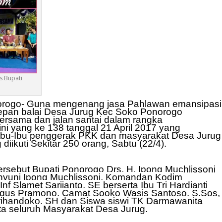
s Bupati
rogo-
Guna mengenang jasa Pahlawan emansipasi
 depan balai Desa Jurug Kec Soko Ponorogo
ersama dan jalan santai dalam rangka
ini yang ke 138 tanggal 21 April 2017 yang
 Ibu-Ibu penggerak PKK dan masyarakat Desa Jurug
iikuti Sekitar 250 orang, Sabtu (22/4).
ersebut Bupati Ponorogo Drs. H. Ipong Muchlissoni
ahyuni Ipong Muchlissoni, Komandan Kodim
nf Slamet Sarjianto, SE berserta Ibu Tri Hardjanti
 Agus Pramono, Camat Sooko Wasis Santoso, S.Sos,
ihandoko, SH dan Siswa siswi TK Darmawanita
a seluruh Masyarakat Desa Jurug.