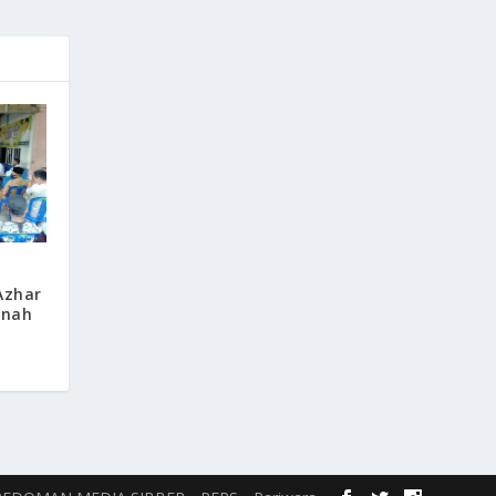
Azhar
anah