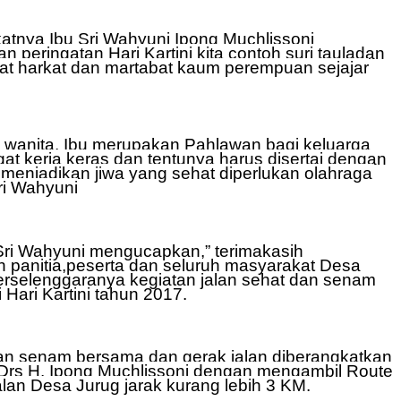
tnya Ibu Sri Wahyuni Ipong Muchlissoni
peringatan Hari Kartini kita contoh suri tauladan
t harkat dan martabat kaum perempuan sejajar
 wanita, Ibu merupakan Pahlawan bagi keluarga
at kerja keras dan tentunya harus disertai dengan
 menjadikan jiwa yang sehat diperlukan olahraga
Sri Wahyuni
Sri Wahyuni mengucapkan,” terimakasih
h panitia,peserta dan seluruh masyarakat Desa
erselenggaranya kegiatan jalan sehat dan senam
Hari Kartini tahun 2017.
an senam bersama dan gerak jalan diberangkatkan
 Drs H. Ipong Muchlissoni dengan mengambil Route
jalan Desa Jurug jarak kurang lebih 3 KM.