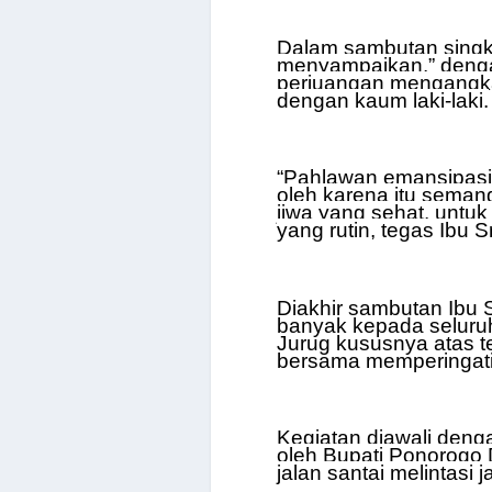
Dalam sambutan singka
menyampaikan,” dengan 
perjuangan mengangka
dengan kaum laki-laki.
“Pahlawan emansipasi
oleh karena itu semang
jiwa yang sehat, untuk
yang rutin, tegas Ibu 
Diakhir sambutan Ibu 
banyak
kepada seluru
Jurug kususnya atas t
bersama memperingati 
Kegiatan diawali deng
oleh Bupati Ponorogo
jalan santai melintasi 